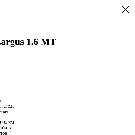
argus 1.6 MT
)
гатель
едач
 000 км
обиля
тов