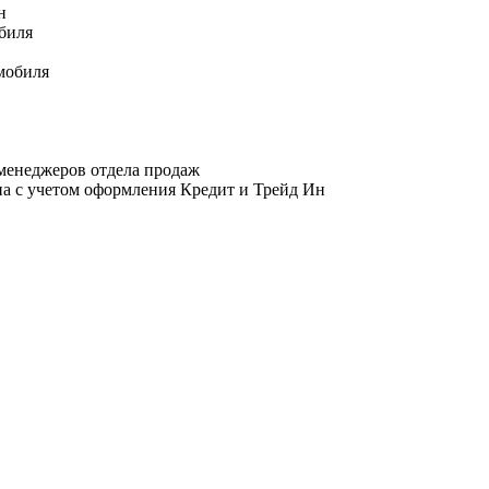
н
биля
мобиля
менеджеров отдела продаж
на с учетом оформления Кредит и Трейд Ин