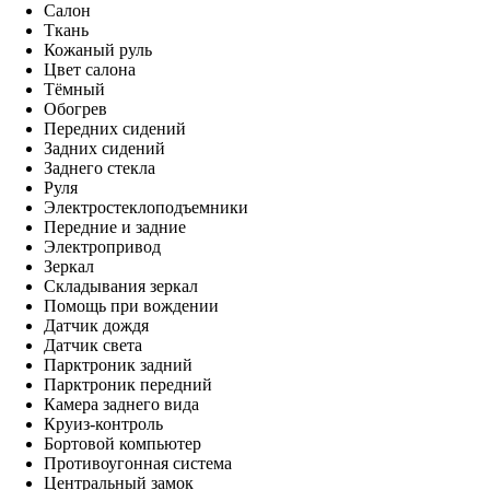
Салон
Ткань
Кожаный руль
Цвет салона
Тёмный
Обогрев
Передних сидений
Задних сидений
Заднего стекла
Руля
Электростеклоподъемники
Передние и задние
Электропривод
Зеркал
Складывания зеркал
Помощь при вождении
Датчик дождя
Датчик света
Парктроник задний
Парктроник передний
Камера заднего вида
Круиз-контроль
Бортовой компьютер
Противоугонная система
Центральный замок