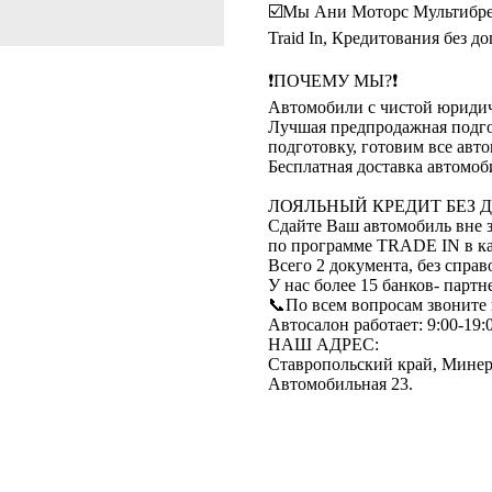
☑️Мы Ани Моторс Мультибре
Traid In, Кредитования без до
❗️ПОЧЕМУ МЫ?❗️
Автомобили с чистой юридич
Лучшая предпродажная подгот
подготовку, готовим все авто
Бесплатная доставка автомоб
ЛОЯЛЬНЫЙ КРЕДИТ БЕЗ 
Сдайте Ваш автомобиль вне з
по программе ТRАDЕ IN в кач
Всего 2 документа, без справ
У нас более 15 банков- парт
📞По всем вопросам звоните
Автосалон работает: 9:00-19:
НАШ АДРЕС:
Ставропольский край, Минера
Автомобильная 23.