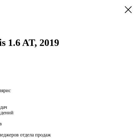
s 1.6 AT, 2019
лярис
едач
идений
в
неджеров отдела продаж