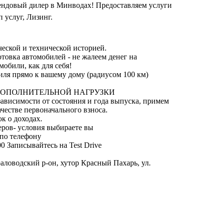
ндовый дилер в Минводах! Предоставляем услуги
п услуг, Лизинг.
еской и технической историей.
овка автомобилей - не жалеем денег на
мобили, как для себя!
иля прямо к вашему дому (радиусом 100 км)
ДОПОЛНИТЕЛЬНОЙ НАГРУЗКИ
ависимости от состояния и года выпуска, примем
естве первоначального взноса.
ок о доходах.
неров- условия выбираете вы
 по телефону
00 Записывайтесь на Test Drive
ловодский р-он, хутор Красный Пахарь, ул.