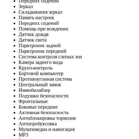
Передних сидений
Зеркал
Складывания зеркал
Память настроек
Передних сидений
Помощь при вождении
Датчик дождя
Датчик света
Парктроник задний
Парктроник передний
Система контроля слепых зон
Камера заднего вида
Круиз-контроль
Бортовой компьютер
Противоугонная система
Центральный замок
Иммобилайзер
Подушки безопасности
Фронтальные
Боковые передние
Активная безопасность
Антиблокировка тормозов
Антипробуксовка
Мультимедиа и навигация
MP3