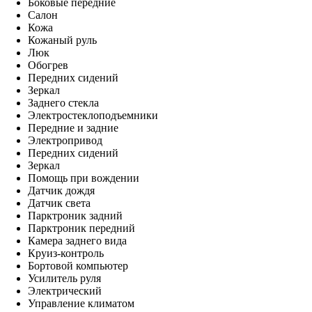
Боковые передние
Салон
Кожа
Кожаный руль
Люк
Обогрев
Передних сидений
Зеркал
Заднего стекла
Электростеклоподъемники
Передние и задние
Электропривод
Передних сидений
Зеркал
Помощь при вождении
Датчик дождя
Датчик света
Парктроник задний
Парктроник передний
Камера заднего вида
Круиз-контроль
Бортовой компьютер
Усилитель руля
Электрический
Управление климатом