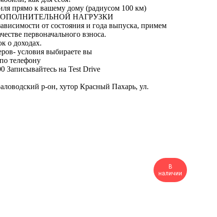
иля прямо к вашему дому (радиусом 100 км)
ДОПОЛНИТЕЛЬНОЙ НАГРУЗКИ
ависимости от состояния и года выпуска, примем
естве первоначального взноса.
ок о доходах.
неров- условия выбираете вы
 по телефону
00 Записывайтесь на Test Drive
ловодский р-он, хутор Красный Пахарь, ул.
В
наличии