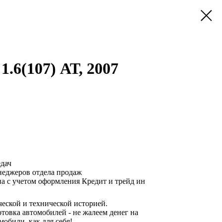
1.6(107) АТ, 2007
едач
неджеров отдела продаж
а с учетом оформления Кредит и трейд ин
еской и технической историей.
овка автомобилей - не жалеем денег на
мобили, как для себя!