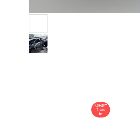
Кредит
Traid
In