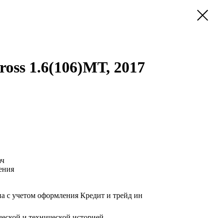
ross 1.6(106)МТ, 2017
ач
ения
а с учетом оформления Кредит и трейд ин
еской и технической историей.