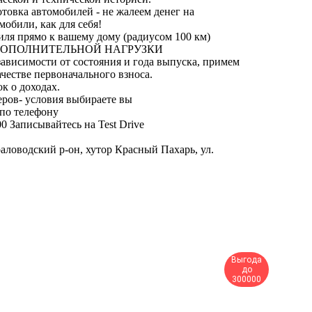
овка автомобилей - не жалеем денег на
мобили, как для себя!
иля прямо к вашему дому (радиусом 100 км)
ДОПОЛНИТЕЛЬНОЙ НАГРУЗКИ
ависимости от состояния и года выпуска, примем
естве первоначального взноса.
ок о доходах.
неров- условия выбираете вы
 по телефону
00 Записывайтесь на Test Drive
ловодский р-он, хутор Красный Пахарь, ул.
Выгода
до
300000