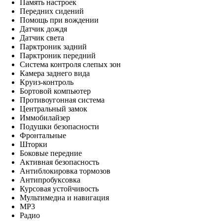
Память настроек
Передних сидений
Помощь при вождении
Датчик дождя
Датчик света
Парктроник задний
Парктроник передний
Система контроля слепых зон
Камера заднего вида
Круиз-контроль
Бортовой компьютер
Противоугонная система
Центральный замок
Иммобилайзер
Подушки безопасности
Фронтальные
Шторки
Боковые передние
Активная безопасность
Антиблокировка тормозов
Антипробуксовка
Курсовая устойчивость
Мультимедиа и навигация
MP3
Радио